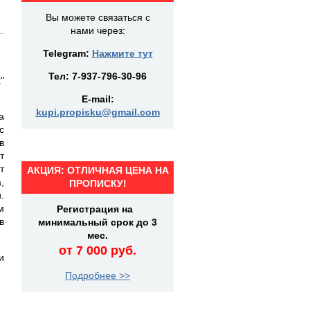
Вы можете связаться с
нами через:
Telegram:
Нажмите тут
Тел:
7-937-796-30-96
"
E-mail:
kupi.propisku@gmail.com
а
с
в
т
т
АКЦИЯ: ОТЛИЧНАЯ ЦЕНА НА
,
ПРОПИСКУ!
.
м
Регистрация на
в
минимальный срок до 3
мес.
от 7 000 руб.
и
Подробнее >>