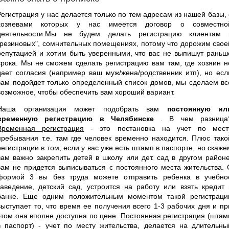
Регистрация у нас делается только по тем адресам из нашей базы, 
хозяевами которых у нас имеется договор о совместно
деятельности.Мы не будем делать регистрацию клиентам 
"резиновых", сомнительных помещениях, потому что дорожим свое
репутацией и хотим быть уверенными, что вас не выпишут раньш
срока. Мы не сможем сделать регистрацию вам там, где хозяин н
дает согласия (например ваш муж/жена/родственник итп), но есл
вам подойдет только определенный список домов, мы сделаем вс
возможное, чтобы обеспечить вам хороший вариант.
Наша организация может подобрать вам
постоянную ил
временную регистрацию в Челябинске
. В чем разница
Временная регистрация
- это постановка на учет по мест
пребывания т.е. там где человек временно находится. Плюс тако
регистрации в том, если у вас уже есть штамп в паспорте, но скаже
вам важно закрепить детей в школу или дет. сад в другом районе
вам не придется выписываться с постоянного места жительства. 
формой 3 вы без труда можете отправить ребенка в учебно
заведение, детский сад, устроится на работу или взять кредит 
банке. Еще одним положительным моментом такой регистраци
выступает то, что время ее получения всего 1-3 рабочих дня и пр
этом она вполне доступна по цене.
Постоянная регистрация
(штам
в паспорт) - учет по месту жительства, делается на длительны