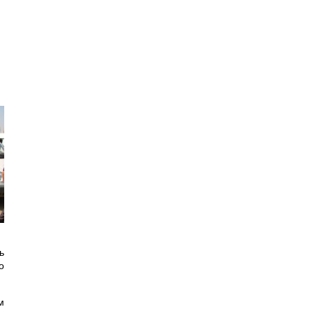
ь
о
м