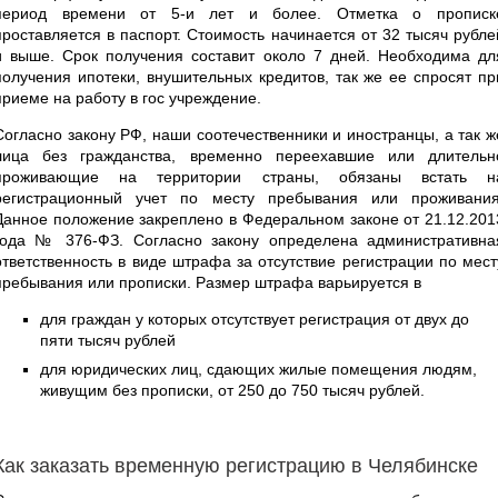
период времени от 5-и лет и более. Отметка о прописк
проставляется в паспорт. Стоимость начинается от 32 тысяч рубле
и выше. Срок получения составит около 7 дней. Необходима дл
получения ипотеки, внушительных кредитов, так же ее спросят пр
приеме на работу в гос учреждение.
Согласно закону РФ, наши соотечественники и иностранцы, а так ж
лица без гражданства, временно переехавшие или длительн
проживающие на территории страны, обязаны встать н
регистрационный учет по месту пребывания или проживания
Данное положение закреплено в Федеральном законе от 21.12.201
года № 376-ФЗ. Согласно закону определена административна
ответственность в виде штрафа за отсутствие регистрации по мест
пребывания или прописки. Размер штрафа варьируется в
для граждан у которых отсутствует регистрация от двух до
пяти тысяч рублей
для юридических лиц, сдающих жилые помещения людям,
живущим без прописки, от 250 до 750 тысяч рублей.
Как заказать временную регистрацию в Челябинске