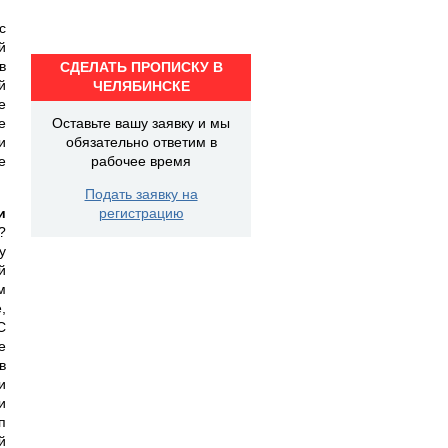
с
й
в
СДЕЛАТЬ ПРОПИСКУ В
й
ЧЕЛЯБИНСКЕ
е
е
Оставьте вашу заявку и мы
и
обязательно ответим в
е
рабочее время
Подать заявку на
и
регистрацию
?
у
й
м
,
С
е
в
и
и
п
й