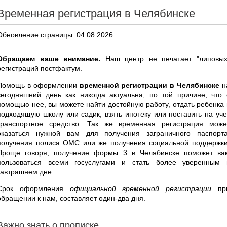
Временная регистрация в Челябинске
Обновление страницы: 04.08.2026
Обращаем ваше внимание.
Наш центр не печатает "липовых
регистраций постфактум.
Помощь в оформлении
временной регистрации в Челябинске
н
сегодняшний день как никогда актуальна, по той причине, что 
помощью нее, вы можете найти достойную работу, отдать ребенка 
подходящую школу или садик, взять ипотеку или поставить на уче
транспортное средство .Так же временная регистрация може
оказаться нужной вам для получения заграничного паспорта
получения полиса ОМС или же получения социальной поддержки
Проще говоря, получение формы 3 в Челябинске поможет ва
пользоваться всеми госуслугами и стать более уверенным 
завтрашнем дне.
Срок оформления
официальной временной регистрации
пр
обращении к нам, составляет один-два дня.
Важно знать о прописке